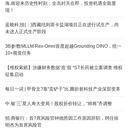
海,南迎来历史性时刻：全岛封关在即，投资机遇全面显
现！
蓝晓科;技{：}西藏结则茶卡盐湖项目正在进行试生产，尚
未进入正式生产阶段
3B参!数MLLM Rex-Omni首度超越Grounding DINO，统一
10+视觉任务
【维权索赔】涉嫌财务数据‘造’假 *ST长药被立案调查 维权
征集启动
每日一词 | 甲骨文?靠“卖铲子”出,圈折射科技产业深层变革
中.银‘三’星人寿大变局！股权折价转让，“帅将”齐调整
招:商银行：首?席风险官钟德胜因工作原因辞职，聘任徐
明杰为首席风险官