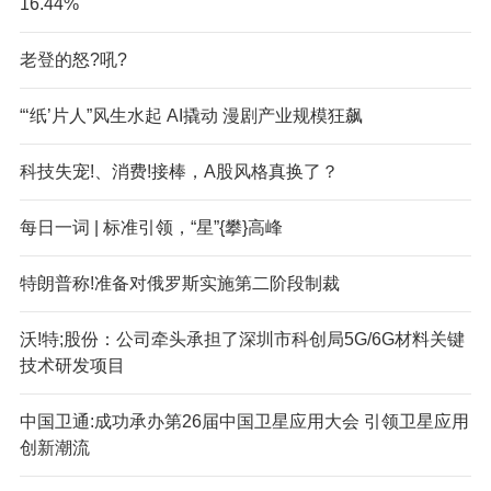
16.44%
老登的怒?吼?
“‘纸’片人”风生水起 AI撬动 漫剧产业规模狂飙
科技失宠!、消费!接棒，A股风格真换了？
每日一词 | 标准引领，“星”{攀}高峰
特朗普称!准备对俄罗斯实施第二阶段制裁
沃!特;股份：公司牵头承担了深圳市科创局5G/6G材料关键
技术研发项目
中国卫通:成功承办第26届中国卫星应用大会 引领卫星应用
创新潮流