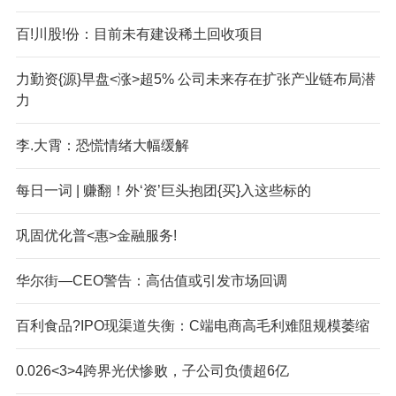
百!川股!份：目前未有建设稀土回收项目
力勤资{源}早盘<涨>超5% 公司未来存在扩张产业链布局潜
力
李.大霄：恐慌情绪大幅缓解
每日一词 | 赚翻！外‘资’巨头抱团{买}入这些标的
巩固优化普<惠>金融服务!
华尔街—CEO警告：高估值或引发市场回调
百利食品?IPO现渠道失衡：C端电商高毛利难阻规模萎缩
0.026<3>4跨界光伏惨败，子公司负债超6亿