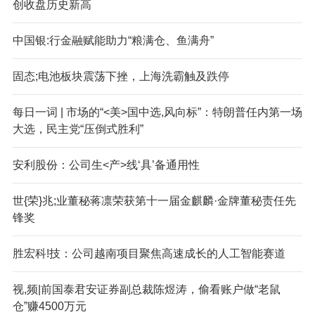
创收盘历史新高
中国银:行金融赋能助力“粮满仓、鱼满舟”
固态;电池板块震荡下挫，上海洗霸触及跌停
每日一词 | 市场的“<美>国中选,风向标”：特朗普任内第一场
大选，民主党“压倒式胜利”
安利股份：公司生<产>线‘具’备通用性
世{荣}兆;业董秘蒋凛荣获第十一届金麒麟·金牌董秘责任先
锋奖
胜宏科!技：公司越南项目聚焦高速成长的人工智能赛道
视,频|前国泰君安证券副总裁陈煜涛，偷看账户做“老鼠
仓”赚4500万元