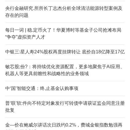
央行金融研究.所所长丁志杰分析全球清洁能源转型案例及
存在的问题
每日一词 | 稳.定币火了！华夏博时等基金子公司抢滩布局
“争夺”虚拟资产人才
中银三:星人寿24%股权再度挂牌转让 底价自18亿降至17亿
敏芯股;份?：将持续优化资源配置，更多地聚焦于AI应用、
机器人等更具前瞻性和战略性的业务领域
中‘国’智能交通：终,止基金认购事项
普‘联’软:件向不特定对象发行可转债申请获证监会同意注册
批复
金—价在鲍威尔讲话次日跌约0.2%，费城金银指数勉强再