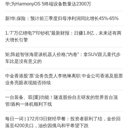
华;为HarmonyOS 5终端设备数量达2300万
新!华,保险：预计前三季度归母净利润同比增长45%-65%
1.‘7’万亿锂电?“印钞机”最新财报：日赚1.8亿，未来还有两
大增长引擎
矩;阵超智张海星谈机器人价格;“内卷”：拿SUV跟儿童代步
车比是没有意义的
中金香港股‘票’业务负责人李艳琳离职 中金公司香港及股票
业务亮眼表现能否持续
一台装备、双{重}功能！隧道股份自主研发的世界首台顶
管/盾构一体机顺利下线
每日一词 | 1?2月!3日财经早餐：投资者获利了结，金价回
落至4200关口，油价因俄乌和平希望下跌