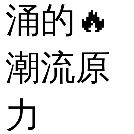
涌的🔥
潮流原
力