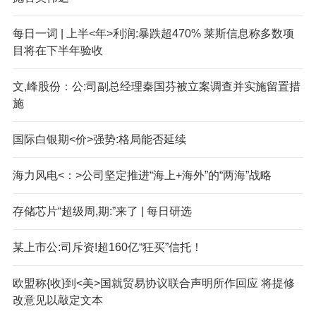
每日一词 | 上半<年>利润:暴跌超470% 莱斯信息称多数项
目将在下半年验收
文,峰股份：公:司副总经理秦国芬被立案调查并实施留置措
施
国际白银期<价>强势:格局能否延续
海力风电<：>公司坚定推进“海上+海外”的“两海”战略
存储芯片“超级周,期:”来了 | 每日研选
某上市公:司斥资!超160亿“狂买”信托！
欧盟称{收}到<美>国就贸易协议联合声明所作回应 将提修
改意见以敲定文本