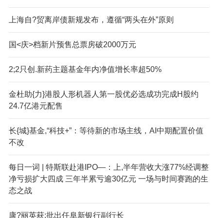
上海自?贸离岸债新规发布，遵循“两头在外”原则
国<庆>档新片预售总票房破2000万元
2;2只创.新药主题基金年内净值增长率超50%
金杜助{力}港股人形机器人第一股优必选成功完成H股约
24.7亿港元配售
长{城}基金,“科技+”：等待新的市场主线，AI中期配置价值
不改
每日一词 | 特斯联赴港IPO—：上,半年营收大涨77%经调整
净亏损扩大四成 三年半累亏逾30亿元 一场与时间赛跑的生
态之战
康?丽英获:批出任阜新银行副行长