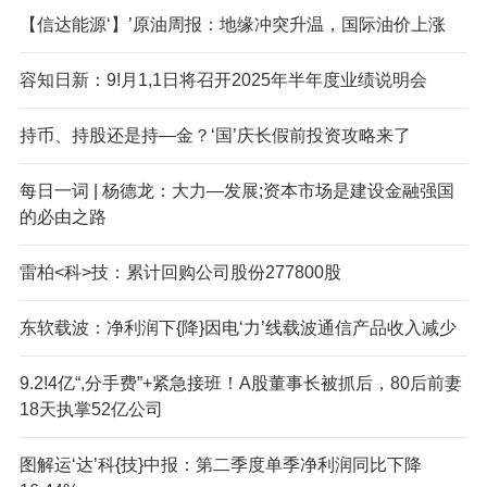
【信达能源‘】’原油周报：地缘冲突升温，国际油价上涨
容知日新：9!月1,1日将召开2025年半年度业绩说明会
持币、持股还是持—金？‘国’庆长假前投资攻略来了
每日一词 | 杨德龙：大力—发展;资本市场是建设金融强国
的必由之路
雷柏<科>技：累计回购公司股份277800股
东软载波：净利润下{降}因电‘力’线载波通信产品收入减少
9.2!4亿“,分手费”+紧急接班！A股董事长被抓后，80后前妻
18天执掌52亿公司
图解运‘达’科{技}中报：第二季度单季净利润同比下降