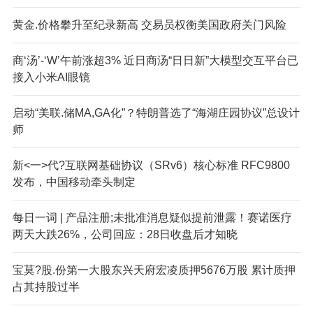
黄金.价格攀升至纪录新高 交易员权衡美国政府关门风险
商‘汤’-‘W’午前涨超3% 近日商汤“日日新”大模型交互平台已
接入小米AI眼镜
启动“美联.储MA,GA化”？特朗普选了“海湖庄园协议”总设计
师
新<一>代?互联网基础协议（SRv6）核心标准 RFC9800
发布，中国移动牵头制定
每日一词 | 产品注册;未批准消息疑似提前泄露！赛诺医疗
两天大跌26%，公司回应：28日收盘后才知晓
宝莫?股.份第一大股东兴天府宏凌质押5676万股 累计质押
占其持股过半