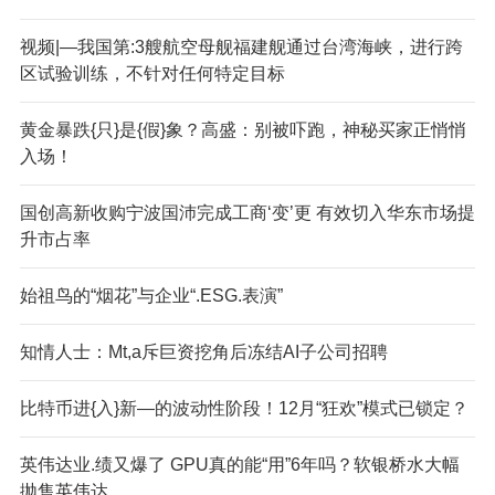
视频|—我国第:3艘航空母舰福建舰通过台湾海峡，进行跨
区试验训练，不针对任何特定目标
黄金暴跌{只}是{假}象？高盛：别被吓跑，神秘买家正悄悄
入场！
国创高新收购宁波国沛完成工商‘变’更 有效切入华东市场提
升市占率
始祖鸟的“烟花”与企业“.ESG.表演”
知情人士：M
t,a斥巨资挖角后冻结AI子公司招聘
比特币进{入}新—的波动性阶段！12月“狂欢”模式已锁定？
英伟达业.绩又爆了 GPU真的能“用”6年吗？软银桥水大幅
抛售英伟达