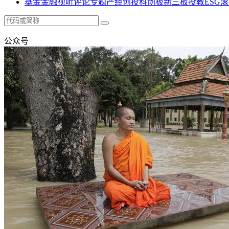
基金
金融
视听
评论
专题
产经
创投
科创板
新三板
投教
ESG
滚
公众号