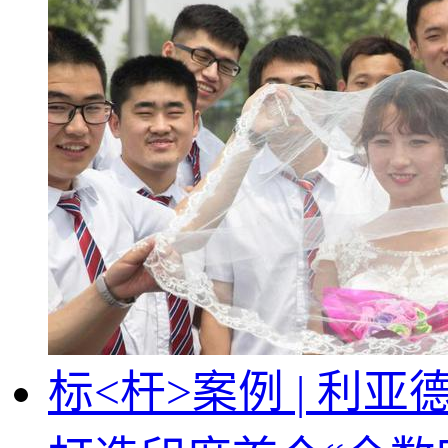
标<杆>案例 | 