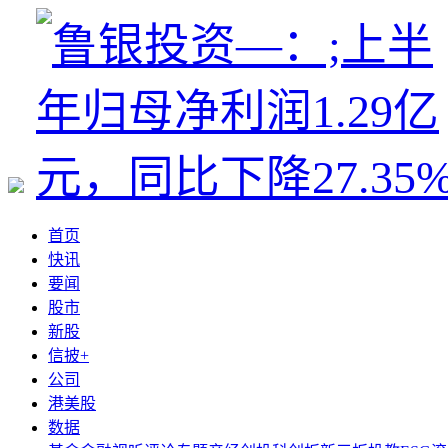
首页
快讯
要闻
股市
新股
信披+
公司
港美股
数据