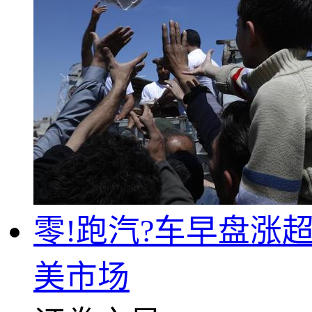
零!跑汽?车早盘涨
美市场