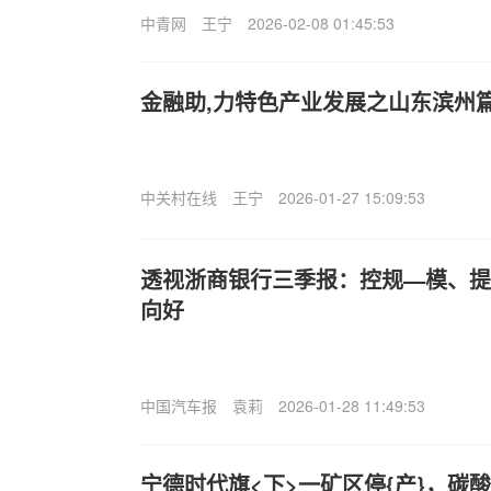
中青网
王宁
2026-02-08 01:45:53
金融助,力特色产业发展之山东滨州
中关村在线
王宁
2026-01-27 15:09:53
透视浙商银行三季报：控规—模、提
向好
中国汽车报
袁莉
2026-01-28 11:49:53
宁德时代旗<下>一矿区停{产}，碳