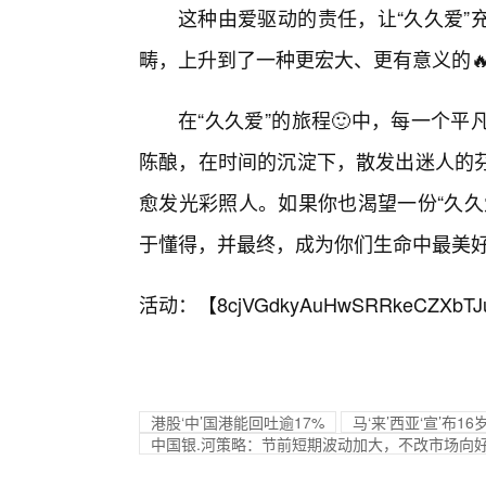
这种由爱驱动的责任，让“久久爱”
畴，上升到了一种更宏大、更有意义的
在“久久爱”的旅程🙂中，每一个
陈酿，在时间的沉淀下，散发出迷人的
愈发光彩照人。如果你也渴望一份“久久
于懂得，并最终，成为你们生命中最美
活动：【
8cjVGdkyAuHwSRRkeCZXbTJ
港股‘中’国港能回吐逾17%
马‘来’西亚‘宣’布
中国银.河策略：节前短期波动加大，不改市场向