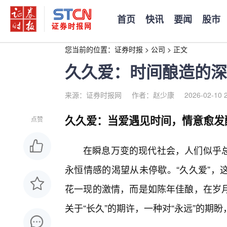
首页
快讯
要闻
股市
您当前的位置：
证券时报
>
公司
>
正文
久久爱：时间酿造的深
来源：证券时报网
作者：赵少康
2026-02-10 
久久爱：当爱遇见时间，情意愈发
点赞
在瞬息万变的现代社会，人们似乎
永恒情感的渴望从未停歇。“久久爱”，
花一现的激情，而是如陈年佳酿，在岁月
关于“长久”的期许，一种对“永远”的期